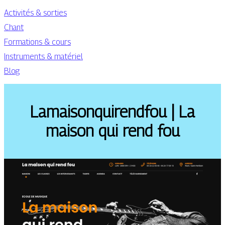
Activités & sorties
Chant
Formations & cours
Instruments & matériel
Blog
Lamaison­qui­rendfou | La
maison qui rend fou